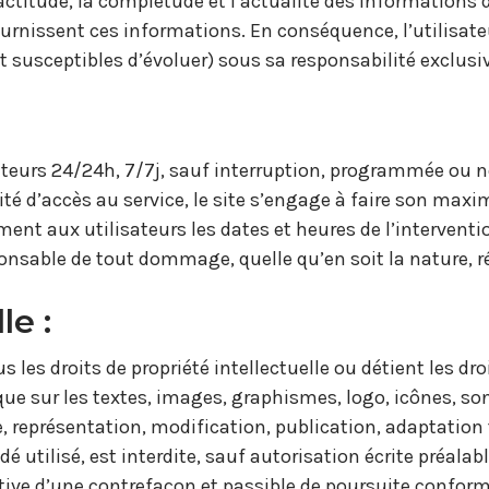
actitude, la complétude et l’actualité des informations d
 fournissent ces informations. En conséquence, l’utilisat
t susceptibles d’évoluer) sous sa responsabilité exclusi
isateurs 24/24h, 7/7j, sauf interruption, programmée ou
té d’accès au service, le site s’engage à faire son maxim
ent aux utilisateurs les dates et heures de l’interventi
ponsable de tout dommage, quelle qu’en soit la nature, ré
le :
s les droits de propriété intellectuelle ou détient les dr
 que sur les textes, images, graphismes, logo, icônes, son
e, représentation, modification, publication, adaptation 
é utilisé, est interdite, sauf autorisation écrite préalab
ive d’une contrefaçon et passible de poursuite conform