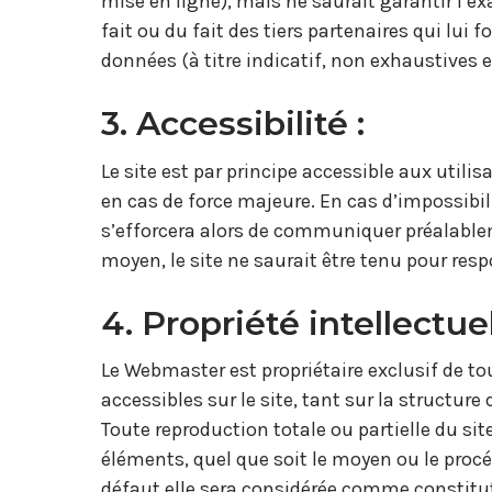
mise en ligne), mais ne saurait garantir l’ex
fait ou du fait des tiers partenaires qui lui
données (à titre indicatif, non exhaustives e
3. Accessibilité :
Le site est par principe accessible aux util
en cas de force majeure. En cas d’impossibili
s’efforcera alors de communiquer préalablem
moyen, le site ne saurait être tenu pour res
4. Propriété intellectuel
Le Webmaster est propriétaire exclusif de tou
accessibles sur le site, tant sur la structure
Toute reproduction totale ou partielle du sit
éléments, quel que soit le moyen ou le procéd
défaut elle sera considérée comme constitut