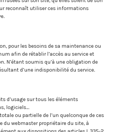
iffusées sur son site, qu’elles soient de son
eur reconnaît utiliser ces informations
ve.
 non, pour les besoins de sa maintenance ou
um afin de rétablir l’accès au service et
on. N’étant soumis qu’à une obligation de
sultant d’une indisponibilité du service.
oits d’usage sur tous les éléments
s, logiciels…
totale ou partielle de l’un quelconque de ces
le du webmaster propriétaire du site, à
ément aux dispositions des articles L.335-2