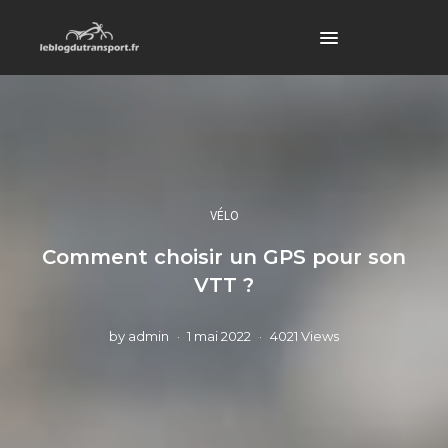
VÉLO
Comment choisir un GPS pour son
VTT ?
by
admin
1 mai 2022
4021 Views